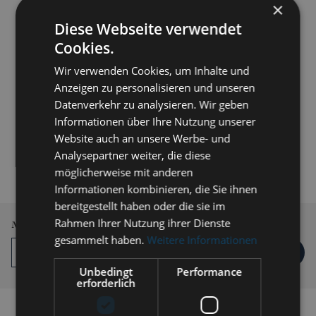
×
Diese Webseite verwendet
Cookies.
Wir verwenden Cookies, um Inhalte und
Anzeigen zu personalisieren und unseren
Datenverkehr zu analysieren. Wir geben
Informationen über Ihre Nutzung unserer
Website auch an unsere Werbe- und
159,00 € *
Analysepartner weiter, die diese
inkl. MwSt.
zzgl. Versandkosten
möglicherweise mit anderen
Informationen kombinieren, die Sie ihnen
Lieferzeit 3-5 Werktage
bereitgestellt haben oder die sie im
Rahmen Ihrer Nutzung ihrer Dienste
Menge
gesammelt haben.
Weitere Informationen
IN DEN
WARENKORB
Unbedingt
Performance
erforderlich
Auf die Vergleichsliste setzen