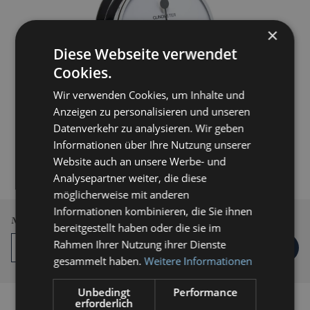
×
Diese Webseite verwendet
Cookies.
Wir verwenden Cookies, um Inhalte und
Anzeigen zu personalisieren und unseren
Datenverkehr zu analysieren. Wir geben
259,00 € *
Informationen über Ihre Nutzung unserer
Website auch an unsere Werbe- und
inkl. MwSt.
zzgl. Versandkosten
Analysepartner weiter, die diese
Lieferzeit 3-5 Werktage
möglicherweise mit anderen
Informationen kombinieren, die Sie ihnen
Menge
bereitgestellt haben oder die sie im
Rahmen Ihrer Nutzung ihrer Dienste
IN DEN
WARENKORB
gesammelt haben.
Weitere Informationen
Unbedingt
Performance
erforderlich
Auf die Vergleichsliste setzen