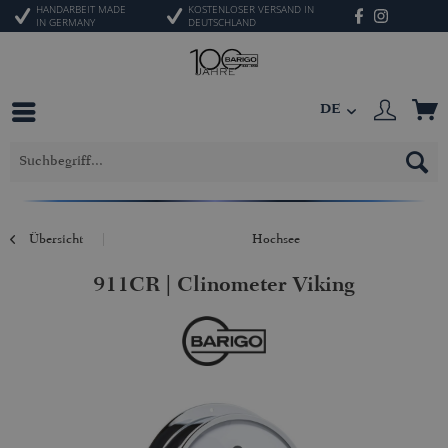
HANDARBEIT MADE
KOSTENLOSER VERSAND IN
IN GERMANY
DEUTSCHLAND
DE
Übersicht
Hochsee
911CR | Clinometer Viking