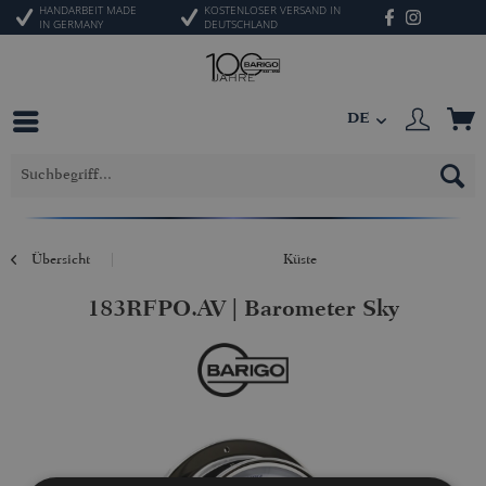
HANDARBEIT MADE
KOSTENLOSER VERSAND IN
IN GERMANY
DEUTSCHLAND
DE
Übersicht
Küste
183RFPO.AV | Barometer Sky