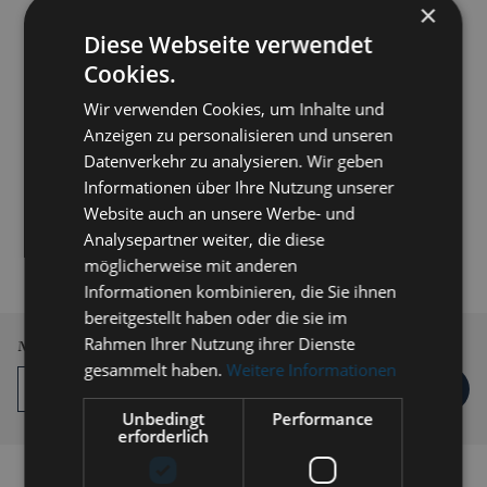
×
Diese Webseite verwendet
Cookies.
Wir verwenden Cookies, um Inhalte und
Anzeigen zu personalisieren und unseren
Datenverkehr zu analysieren. Wir geben
Informationen über Ihre Nutzung unserer
Website auch an unsere Werbe- und
179,00 € *
Analysepartner weiter, die diese
inkl. MwSt.
zzgl. Versandkosten
möglicherweise mit anderen
Informationen kombinieren, die Sie ihnen
Lieferzeit 3-5 Werktage
bereitgestellt haben oder die sie im
Rahmen Ihrer Nutzung ihrer Dienste
Menge
gesammelt haben.
Weitere Informationen
IN DEN
WARENKORB
Unbedingt
Performance
erforderlich
Auf die Vergleichsliste setzen