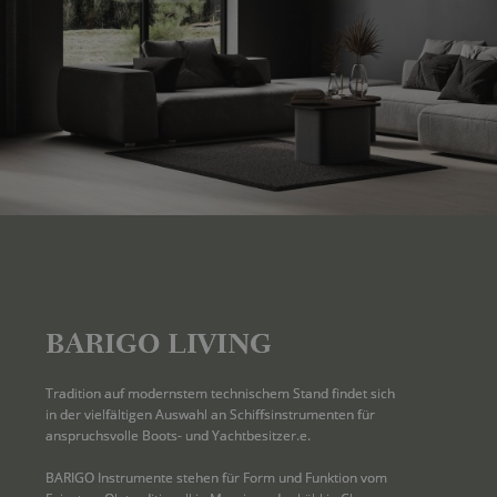
BARIGO LIVING
Tradition auf modernstem technischem Stand findet sich 
in der vielfältigen Auswahl an Schiffsinstrumenten für 
anspruchsvolle Boots- und Yachtbesitzer.e.
BARIGO Instrumente stehen für Form und Funktion vom 