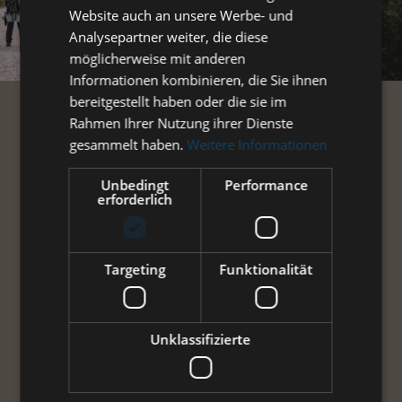
Website auch an unsere Werbe- und
Analysepartner weiter, die diese
möglicherweise mit anderen
Informationen kombinieren, die Sie ihnen
bereitgestellt haben oder die sie im
Rahmen Ihrer Nutzung ihrer Dienste
gesammelt haben.
Weitere Informationen
Unbedingt
Performance
erforderlich
BARIGO OUTDOOR
BARIGO Instrumente stehen für Form und Funktion vom 
Targeting
Funktionalität
Feinsten: Ob traditionell in Messing oder kühl in Chrom, 
ob mechanisch oder mit moderner Elektronik: Jedes 
einzelne der Instrumente, ob Hygrometer, Barometer, 
Thermometer oder Glasen-Uhr, ist in traditioneller 
Schwarzwälder Uhrmacher-Qualität gefertigt.
Unklassifizierte