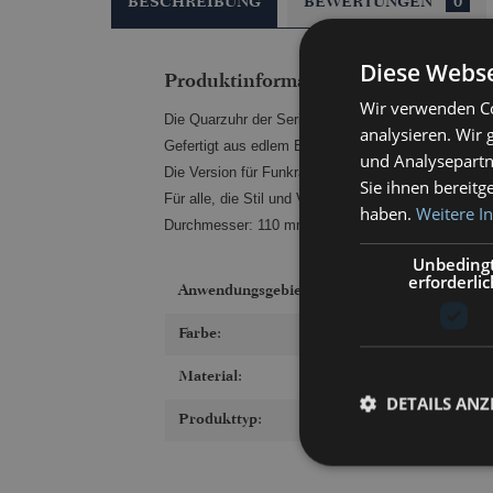
BESCHREIBUNG
BEWERTUNGEN
0
Diese Webse
Produktinformationen "683RFPOFS 
Wir verwenden Co
Die Quarzuhr der Serie Tempo ist mehr als ein Zeitm
analysieren. Wir
Gefertigt aus edlem Edelstahl, vereint sie klassisc
und Analysepartn
Die Version für Funkräume zeigt die Sperrsegmente
Sie ihnen bereitg
Für alle, die Stil und Verlässlichkeit lieben – und 
haben.
Weitere I
Durchmesser: 110 mm
Unbeding
erforderlic
Anwendungsgebiet:
Farbe:
Material:
DETAILS ANZ
Produkttyp: