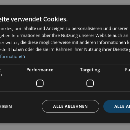
ite verwendet Cookies.
| Quarzuhr mit Funksektoren Tempo"
okies, um Inhalte und Anzeigen zu personalisieren und unseren
esser – sie ist ein Ausdruck von Stil und Präzision.
 geben Informationen über Ihre Nutzung unserer Website auch an
hes Design mit technischer Raffinesse.
er weiter, die diese möglicherweise mit anderen Informationen k
 der obligaten Funkstille zum Empfang von Seenotzeichen.
estellt haben oder die sie im Rahmen Ihrer Nutzung ihrer Dienst
wissen, dass Zeit mehr ist als nur Sekunden.
nformationen
t
Performance
Targeting
Fu
h
innen
RFPO - Edelstahl poliert
Edelstahl
EIGEN
ALLE ABLEHNEN
ALLE A
Uhr