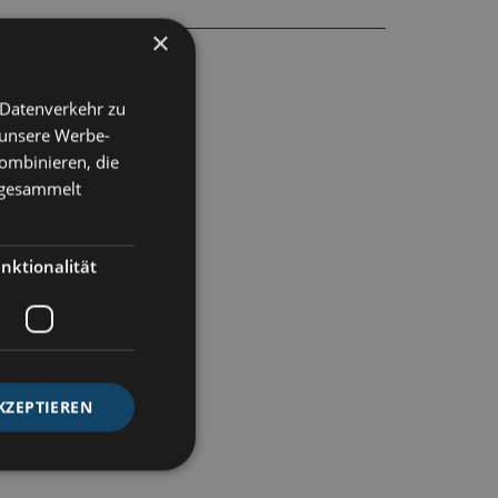
×
 Datenverkehr zu
 unsere Werbe-
ombinieren, die
e gesammelt
nktionalität
KZEPTIEREN