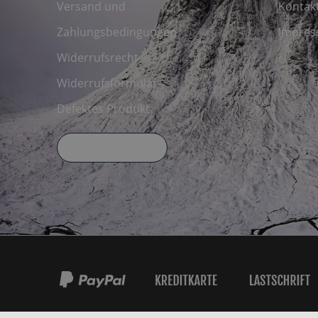
Versand und
Kontak
Zahlungsbedingungen
Impre
Widerrufsrecht
Widerrufsformular
Defektes Produkt
Widerruf erklären