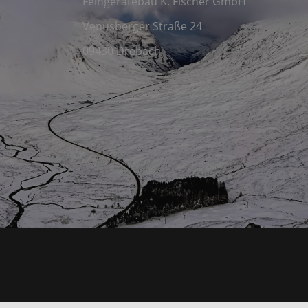
Feingerätebau K. Fischer GmbH
Venusberger Straße 24
09430 Drebach