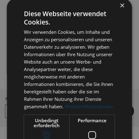
×
Diese Webseite verwendet
Cookies.
Wir verwenden Cookies, um Inhalte und
Anzeigen zu personalisieren und unseren
Datenverkehr zu analysieren. Wir geben
Informationen über Ihre Nutzung unserer
Website auch an unsere Werbe- und
319,00 € *
Analysepartner weiter, die diese
inkl. MwSt.
zzgl. Versandkosten
möglicherweise mit anderen
Informationen kombinieren, die Sie ihnen
Lieferzeit 3-5 Werktage
bereitgestellt haben oder die sie im
Rahmen Ihrer Nutzung ihrer Dienste
Menge
gesammelt haben.
Weitere Informationen
IN DEN
WARENKORB
Unbedingt
Performance
erforderlich
Auf die Vergleichsliste setzen