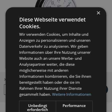
×
Diese Webseite verwendet
Cookies.
Wir verwenden Cookies, um Inhalte und
Anzeigen zu personalisieren und unseren
Datenverkehr zu analysieren. Wir geben
239,00 € *
Informationen über Ihre Nutzung unserer
Website auch an unsere Werbe- und
inkl. MwSt.
zzgl. Versandkosten
Analysepartner weiter, die diese
Lieferzeit 3-5 Werktage
möglicherweise mit anderen
Informationen kombinieren, die Sie ihnen
Menge
bereitgestellt haben oder die sie im
Rahmen Ihrer Nutzung ihrer Dienste
IN DEN
WARENKORB
gesammelt haben.
Weitere Informationen
Unbedingt
Performance
erforderlich
Auf die Vergleichsliste setzen