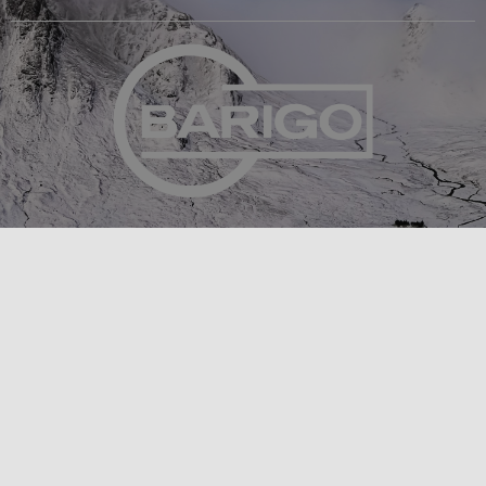
Feingerätebau K. Fischer GmbH
Venusberger Straße 24
09430 Drebach