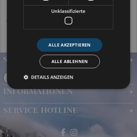
Unklassifizierte
Ich habe die
Datenschutzbestimmungen
zur Kenntnis
genommen.
SENDEN
ALLE AKZEPTIEREN
SHOP SERVICE
ALLE ABLEHNEN
DETAILS ANZEIGEN
Widerruf erklären
INFORMATIONEN
SERVICE HOTLINE