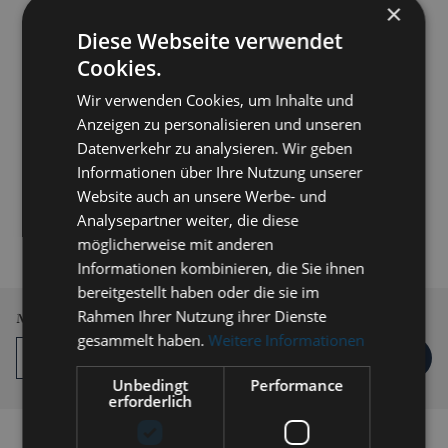
×
Diese Webseite verwendet
Cookies.
Wir verwenden Cookies, um Inhalte und
Anzeigen zu personalisieren und unseren
Datenverkehr zu analysieren. Wir geben
Informationen über Ihre Nutzung unserer
Website auch an unsere Werbe- und
179,00 € *
Analysepartner weiter, die diese
inkl. MwSt.
zzgl. Versandkosten
möglicherweise mit anderen
Informationen kombinieren, die Sie ihnen
Lieferzeit 3-5 Werktage
bereitgestellt haben oder die sie im
Rahmen Ihrer Nutzung ihrer Dienste
Menge
gesammelt haben.
Weitere Informationen
IN DEN
WARENKORB
Unbedingt
Performance
erforderlich
Auf die Vergleichsliste setzen