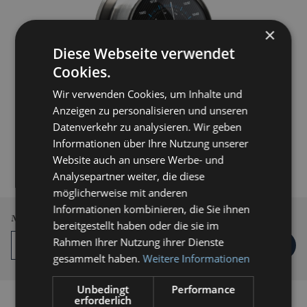
×
Diese Webseite verwendet
Cookies.
Wir verwenden Cookies, um Inhalte und
Anzeigen zu personalisieren und unseren
Datenverkehr zu analysieren. Wir geben
179,00 € *
Informationen über Ihre Nutzung unserer
Website auch an unsere Werbe- und
inkl. MwSt.
zzgl. Versandkosten
Analysepartner weiter, die diese
Lieferzeit 3-5 Werktage
möglicherweise mit anderen
Informationen kombinieren, die Sie ihnen
Menge
bereitgestellt haben oder die sie im
Rahmen Ihrer Nutzung ihrer Dienste
IN DEN
WARENKORB
gesammelt haben.
Weitere Informationen
Unbedingt
Performance
erforderlich
Auf die Vergleichsliste setzen