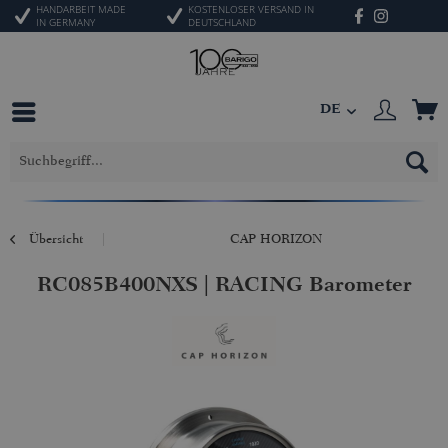
HANDARBEIT MADE
KOSTENLOSER VERSAND IN
IN GERMANY
DEUTSCHLAND
DE
Übersicht
CAP HORIZON
RC085B400NXS | RACING Barometer