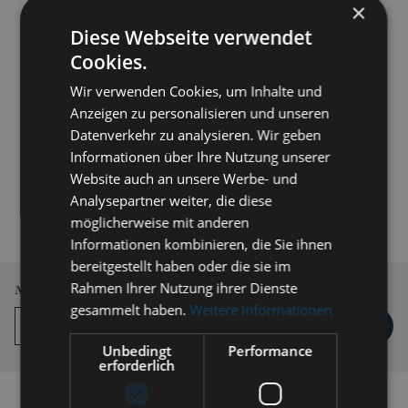
×
Diese Webseite verwendet
Cookies.
Wir verwenden Cookies, um Inhalte und
Anzeigen zu personalisieren und unseren
Datenverkehr zu analysieren. Wir geben
Informationen über Ihre Nutzung unserer
Website auch an unsere Werbe- und
189,00 € *
Analysepartner weiter, die diese
inkl. MwSt.
zzgl. Versandkosten
möglicherweise mit anderen
Informationen kombinieren, die Sie ihnen
Lieferzeit 3-5 Werktage
bereitgestellt haben oder die sie im
Rahmen Ihrer Nutzung ihrer Dienste
Menge
gesammelt haben.
Weitere Informationen
IN DEN
WARENKORB
Unbedingt
Performance
erforderlich
Auf die Vergleichsliste setzen