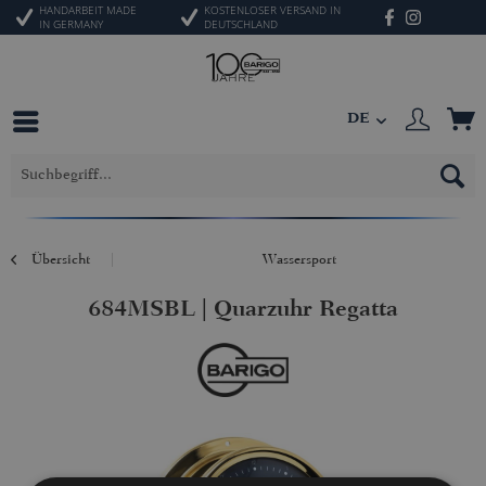
HANDARBEIT MADE
KOSTENLOSER VERSAND IN
IN GERMANY
DEUTSCHLAND
DE
Übersicht
Wassersport
684MSBL | Quarzuhr Regatta