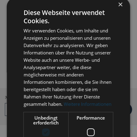
×
Diese Webseite verwendet
Cookies.
Wir verwenden Cookies, um Inhalte und
Anzeigen zu personalisieren und unseren
Datenverkehr zu analysieren. Wir geben
Informationen über Ihre Nutzung unserer
Website auch an unsere Werbe- und
179,00 € *
Analysepartner weiter, die diese
inkl. MwSt.
zzgl. Versandkosten
möglicherweise mit anderen
Informationen kombinieren, die Sie ihnen
Lieferzeit 3-5 Werktage
bereitgestellt haben oder die sie im
Rahmen Ihrer Nutzung ihrer Dienste
Menge
gesammelt haben.
Weitere Informationen
IN DEN
WARENKORB
Unbedingt
Performance
erforderlich
Auf die Vergleichsliste setzen