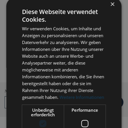
×
Diese Webseite verwendet
Cookies.
Wir verwenden Cookies, um Inhalte und
Anzeigen zu personalisieren und unseren
Datenverkehr zu analysieren. Wir geben
Informationen über Ihre Nutzung unserer
Website auch an unsere Werbe- und
209,00 € *
Analysepartner weiter, die diese
inkl. MwSt.
zzgl. Versandkosten
möglicherweise mit anderen
Informationen kombinieren, die Sie ihnen
Lieferzeit 3-5 Werktage
bereitgestellt haben oder die sie im
Rahmen Ihrer Nutzung ihrer Dienste
Menge
gesammelt haben.
Weitere Informationen
IN DEN
WARENKORB
Unbedingt
Performance
erforderlich
Auf die Vergleichsliste setzen