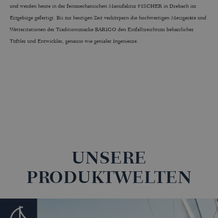
und werden heute in der feinmechanischen Manufaktur FISCHER in Drebach im
Erzgebirge gefertigt. Bis zur heutigen Zeit verkörpern die hochwertigen Messgeräte und
Wetterstationen der Traditionsmarke BARIGO den Einfallsreichtum beharrlicher
Tüftler und Entwickler, genauso wie genialer Ingenieure.
UNSERE
PRODUKTWELTEN