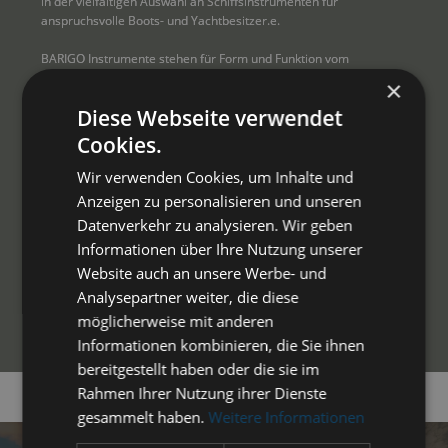
in der vielfältigen Auswahl an Schiffsinstrumenten für 
anspruchsvolle Boots- und Yachtbesitzer.e.
BARIGO Instrumente stehen für Form und Funktion vom 
Feinsten: Ob traditionell in Messing oder kühl in Chrom, 
×
ob mechanisch oder mit moderner Elektronik: Jedes 
Diese Webseite verwendet
einzelne der Instrumente, ob Hygrometer, Barometer, 
Thermometer oder Glasen-Uhr, ist in traditioneller 
Cookies.
Schwarzwälder Uhrmacher-Qualität gefertigt.
Wir verwenden Cookies, um Inhalte und
Anzeigen zu personalisieren und unseren
Datenverkehr zu analysieren. Wir geben
JETZT EINTAUCHEN
Informationen über Ihre Nutzung unserer
Website auch an unsere Werbe- und
Analysepartner weiter, die diese
möglicherweise mit anderen
Informationen kombinieren, die Sie ihnen
bereitgestellt haben oder die sie im
Rahmen Ihrer Nutzung ihrer Dienste
gesammelt haben.
Weitere Informationen