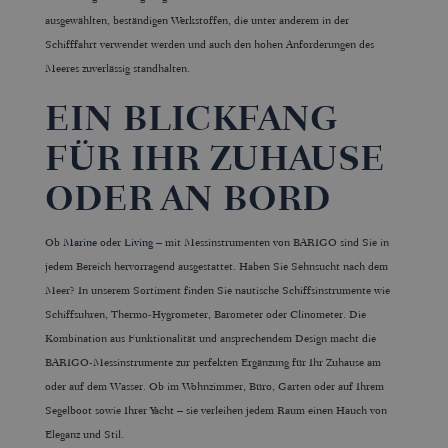
ausgewählten, beständigen Werkstoffen, die unter anderem in der
Schifffahrt verwendet werden und auch den hohen Anforderungen des
Meeres zuverlässig standhalten.
EIN BLICKFANG
FÜR IHR ZUHAUSE
ODER AN BORD
Ob
Marine
oder
Living
– mit Messinstrumenten von BARIGO sind Sie in
jedem Bereich hervorragend ausgestattet. Haben Sie Sehnsucht nach dem
Meer? In unserem Sortiment finden Sie nautische Schiffsinstrumente wie
Schiffsuhren, Thermo-Hygrometer, Barometer oder Clinometer. Die
Kombination aus Funktionalität und ansprechendem Design macht die
BARIGO-Messinstrumente zur perfekten Ergänzung für Ihr Zuhause am
oder auf dem Wasser. Ob im Wohnzimmer, Büro, Garten oder auf Ihrem
Segelboot sowie Ihrer Yacht – sie verleihen jedem Raum einen Hauch von
Eleganz und Stil.