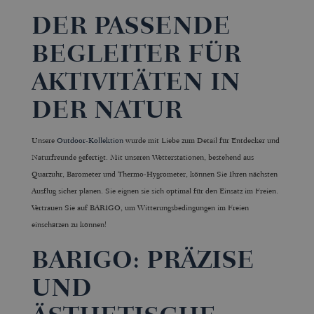
DER PASSENDE
BEGLEITER FÜR
AKTIVITÄTEN IN
DER NATUR
Unsere
Outdoor-Kollektion
wurde mit Liebe zum Detail für Entdecker und
Naturfreunde gefertigt. Mit unseren Wetterstationen, bestehend aus
Quarzuhr, Barometer und Thermo-Hygrometer, können Sie Ihren nächsten
Ausflug sicher planen. Sie eignen sie sich optimal für den Einsatz im Freien.
Vertrauen Sie auf BARIGO, um Witterungsbedingungen im Freien
einschätzen zu können!
BARIGO: PRÄZISE
UND