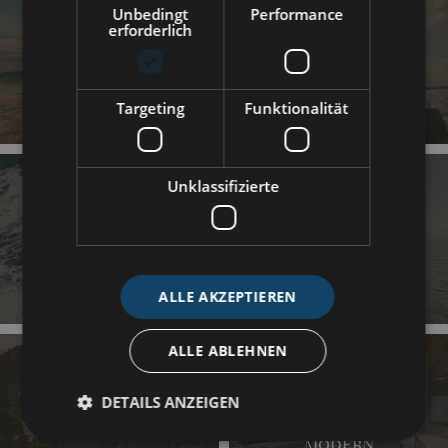
Unbedingt
Performance
erforderlich
KÜSTE
WASSERSPORT
Targeting
Funktionalität
Unklassifizierte
HOCHSEE
MARITIME
EXZELLENZ
ALLE AKZEPTIEREN
ALLE ABLEHNEN
DETAILS ANZEIGEN
WETTERSTATIONEN
MODERN