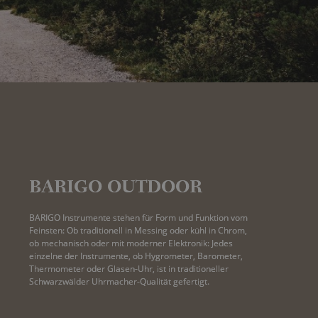
BARIGO OUTDOOR
BARIGO Instrumente stehen für Form und Funktion vom 
Feinsten: Ob traditionell in Messing oder kühl in Chrom, 
ob mechanisch oder mit moderner Elektronik: Jedes 
einzelne der Instrumente, ob Hygrometer, Barometer, 
Thermometer oder Glasen-Uhr, ist in traditioneller 
Schwarzwälder Uhrmacher-Qualität gefertigt.