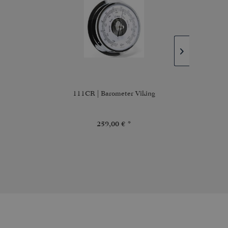
111CR | Barometer Viking
911M
259,00 € *