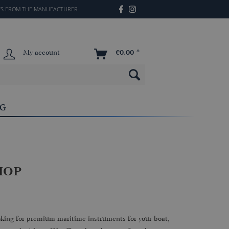
TS FROM THE MANUFACTURER
My account
€0.00 *
OG
HOP
looking for premium maritime instruments for your boat,