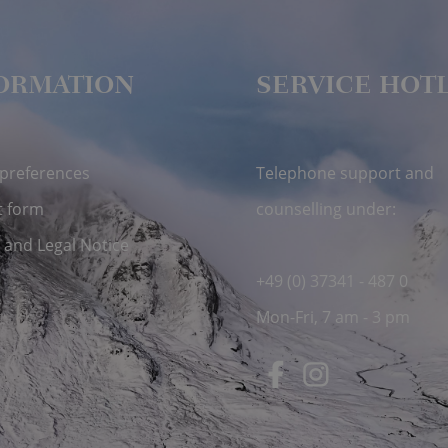
ORMATION
SERVICE HOT
 preferences
Telephone support and
t form
counselling under:
 and Legal Notice
+49 (0) 37341 - 487 0
Mon-Fri, 7 am - 3 pm