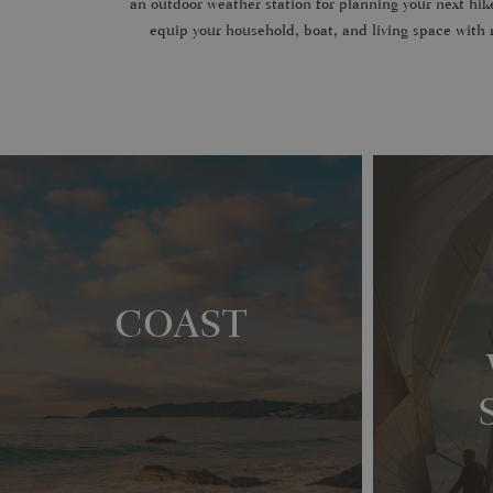
an outdoor weather station for planning your next hik
equip your household, boat, and living space wit
COAST