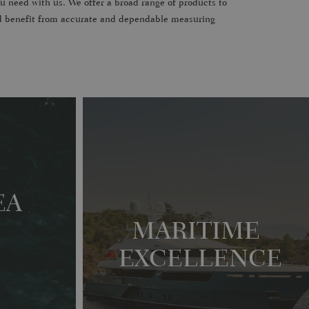
ou need with us. We offer a broad range of products to
nd benefit from accurate and dependable measuring
EA
MARITIME
EXCELLENCE