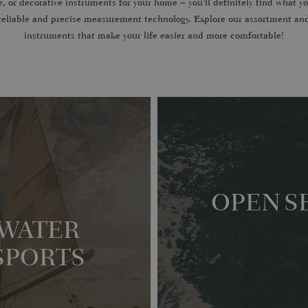
e, or decorative instruments for your home – you'll definitely find what y
h reliable and precise measurement technology. Explore our assortment a
instruments that make your life easier and more comfortable!
OPEN S
WATER
SPORTS