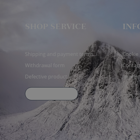
SHOP SERVICE
INF
Shipping and payment terms
Cookie
Withdrawal form
Contac
Defective product
Imprint
Declare Withdrawal