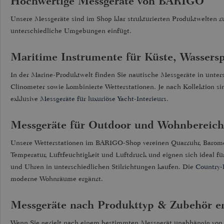
Hochwertige Messgeräte von BARIGO
Unsere Messgeräte sind im Shop klar strukturierten Produktwelten zu
unterschiedliche Umgebungen einfügt.
Maritime Instrumente für Küste, Wassers
In der Marine-Produktwelt finden Sie nautische Messgeräte in unte
Clinometer sowie kombinierte Wetterstationen. Je nach Kollektion si
exklusive
Messgeräte für luxuriöse Yacht-Interieurs
.
Messgeräte für Outdoor und Wohnbereich
Unsere Wetterstationen im BARIGO-Shop vereinen Quarzuhr, Baromet
Temperatur, Luftfeuchtigkeit und Luftdruck und eignen sich ideal 
und Uhren in unterschiedlichen Stilrichtungen kaufen. Die
Country-
moderne Wohnräume ergänzt.
Messgeräte nach Produkttyp & Zubehör e
Wenn Sie gezielt nach einem bestimmten Messgerät unabhängig von d