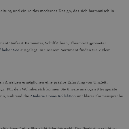
beitung und ein zeitlos modernes Design, das sich harmonisch in
iment umfasst Barometer, Schiffsuhren, Thermo-Hygrometer,
f hoher See
ausgelegt. In unserem Sortiment finden Sie zudem
 Anzeigen ermöglichen eine präzise Erfassung von Uhrzeit,
lugs. Für den Wohnbereich können Sie unsere analogen Messgeräte
 ein, während die
Modern-Home-Kollektion
mit klarer Formensprache
odukttypen“ eine übersichtliche Auswahl. Das Spektrum reicht von