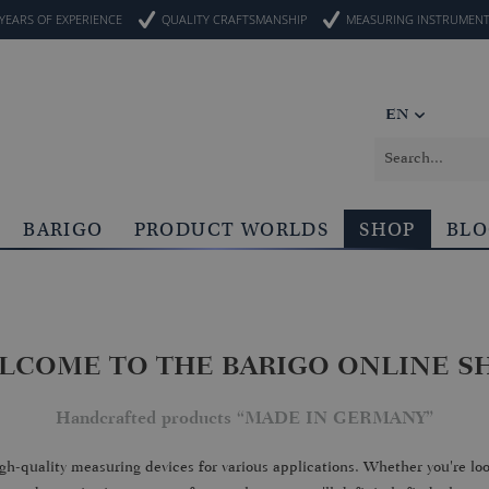
YEARS OF EXPERIENCE
QUALITY CRAFTSMANSHIP
MEASURING INSTRUMEN
EN
BARIGO
PRODUCT WORLDS
SHOP
BL
LCOME TO THE BARIGO ONLINE S
Handcrafted products “MADE IN GERMANY”
high-quality measuring devices for various applications. Whether you're 