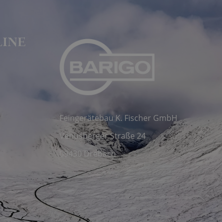
LINE
Feingerätebau K. Fischer GmbH
Venusberger Straße 24
09430 Drebach