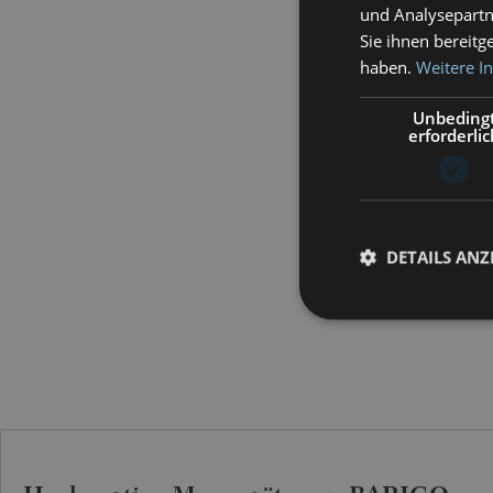
und Analysepartn
Sie ihnen bereitg
haben.
Weitere I
Unbeding
erforderlic
DETAILS ANZ