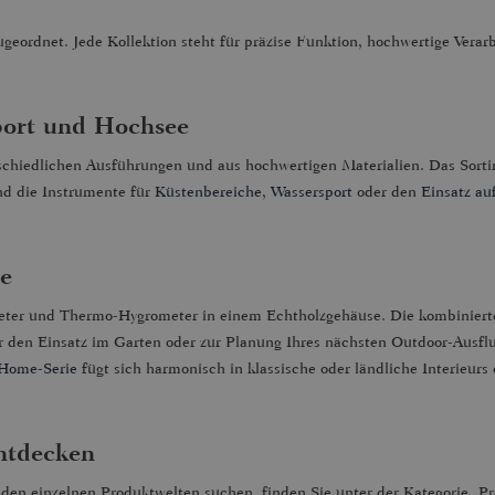
geordnet. Jede Kollektion steht für präzise Funktion, hochwertige Verar
port und Hochsee
rschiedlichen Ausführungen und aus hochwertigen Materialien. Das Sort
nd die Instrumente für
Küstenbereiche
,
Wassersport
oder den
Einsatz au
e
er und Thermo-Hygrometer in einem Echtholzgehäuse. Die kombinierten
für den Einsatz im Garten oder zur Planung Ihres nächsten Outdoor-Ausf
Home-Serie
fügt sich harmonisch in klassische oder ländliche Interieurs
ntdecken
en einzelnen Produktwelten suchen, finden Sie unter der Kategorie „Pr