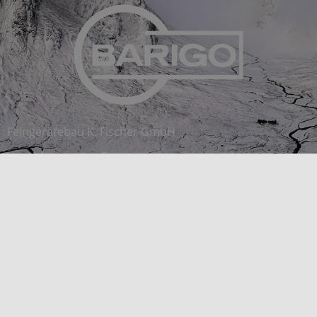
Feingerätebau K. Fischer GmbH
Venusberger Straße 24
09430 Drebach