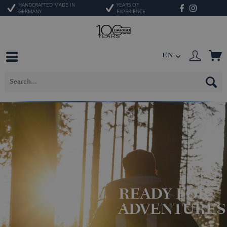
HANDCRAFTED MADE IN
YEARS OF
GERMANY
EXPERIENCE
EN
READY FOR
ADVENTURES