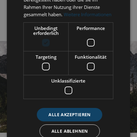
Rahmen Ihrer Nutzung ihrer Dienste
satisfy the curiosity of active nature lovers.
gesammelt haben.
Weitere Informationen
Unbedingt
Performance
erforderlich
Targeting
Funktionalität
Unklassifizierte
ALLE AKZEPTIEREN
ALLE ABLEHNEN