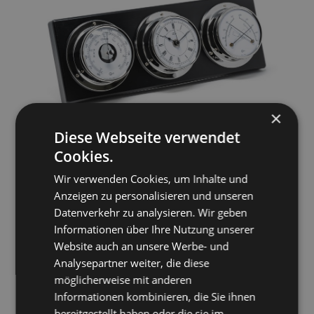
×
Diese Webseite verwendet
Your companion in
Cookies.
Wir verwenden Cookies, um Inhalte und
nature
Anzeigen zu personalisieren und unseren
Datenverkehr zu analysieren. Wir geben
Informationen über Ihre Nutzung unserer
Incredible beauty, overwhelming diversity. A vast array of colors, scents, shapes,
Website auch an unsere Werbe- und
and textures—the natural world. Experiencing nature with all your senses also
Analysepartner weiter, die diese
means being attentive and alert. BARIGO instruments are the companions that
möglicherweise mit anderen
provide respectful outdoor enthusiasts with all the information they need for
Informationen kombinieren, die Sie ihnen
their exciting outdoor activities. As an intelligent extension of one’s perception,
bereitgestellt haben oder die sie im
BARIGO instruments, with reliable technology, enhance safety potential and