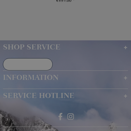
€559.00 *
SHOP SERVICE
Declare Withdrawal
INFORMATION
SERVICE HOTLINE