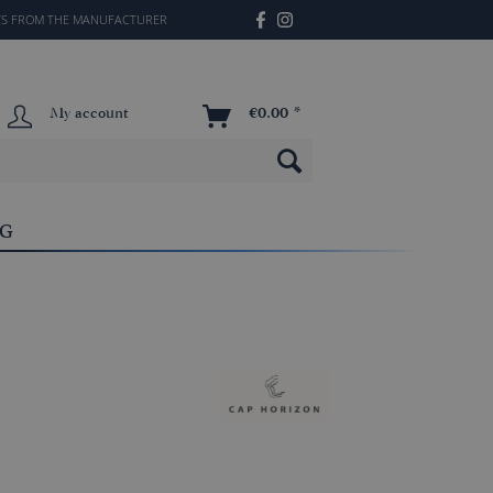
TS FROM THE MANUFACTURER
My account
€0.00 *
OG