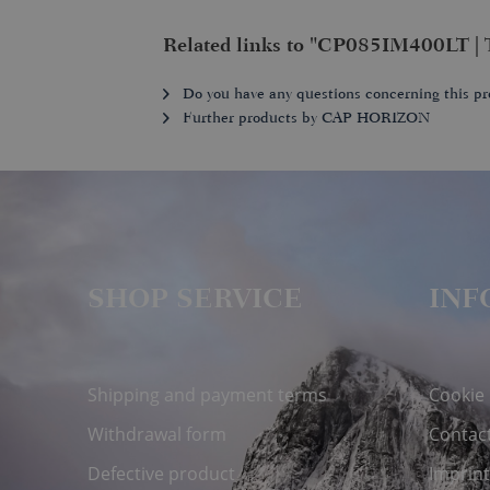
Related links to "CP085IM400LT 
Do you have any questions concerning this pr
Further products by CAP HORIZON
SHOP SERVICE
INF
Shipping and payment terms
Cookie
Withdrawal form
Contac
Defective product
Imprint