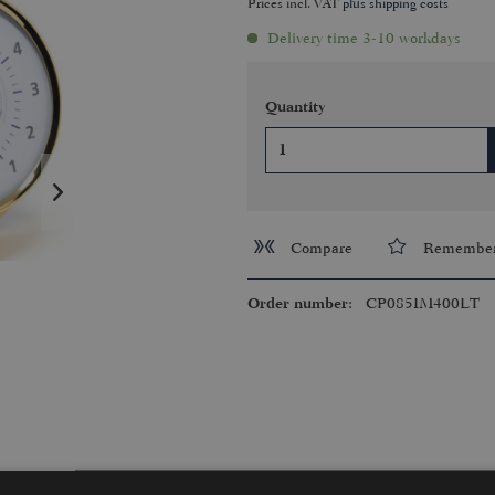
Prices incl. VAT
plus shipping costs
Delivery time 3-10 workdays
Quantity
Compare
Remembe
Order number:
CP085IM400LT