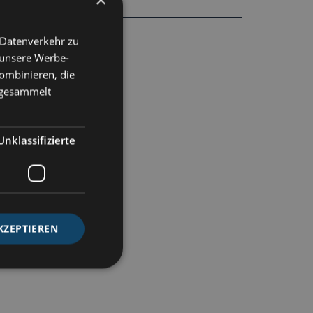
 Datenverkehr zu
 unsere Werbe-
ombinieren, die
e gesammelt
Unklassifizierte
KZEPTIEREN