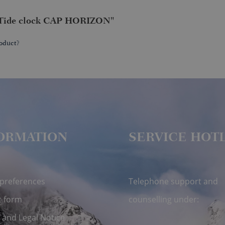
| Tide clock CAP HORIZON"
oduct?
ORMATION
SERVICE HOT
 preferences
Telephone support and
t form
counselling under:
 and Legal Notice