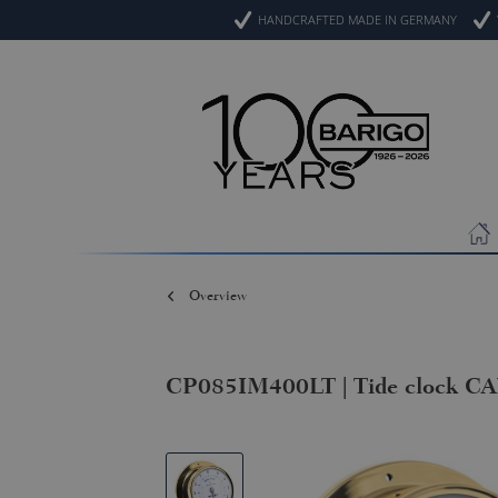
HANDCRAFTED MADE IN GERMANY
Overview
CP085IM400LT | Tide clock 