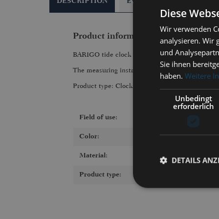
DESCRIPTION
EVALUATIONS
0
Diese Webse
Wir verwenden Co
Product information "CP085IM400
analysieren. Wir
und Analysepartn
BARIGO tide clock CP085IM400LT CAP HORI
Sie ihnen bereitg
The measuring instrument can be used indoors. 
haben.
Weitere I
Product type: Clock.
Unbedingt
erforderlich
Field of use:
Color:
Material:
DETAILS ANZ
Product type: