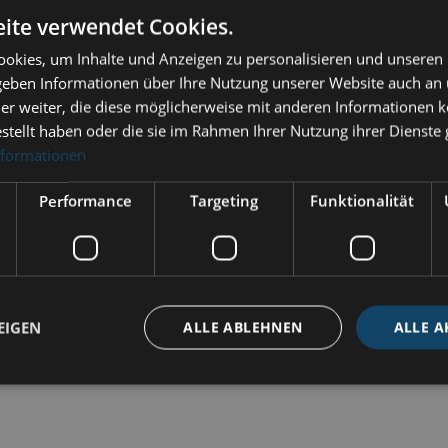
ite verwendet Cookies.
okies, um Inhalte und Anzeigen zu personalisieren und unseren
LT | Tide clock CAP HORIZON"
 geben Informationen über Ihre Nutzung unserer Website auch an
er weiter, die diese möglicherweise mit anderen Informationen k
ZON, diameter 110 mm.
estellt haben oder die sie im Rahmen Ihrer Nutzung ihrer Dienst
Material: Polished brass.
nformationen
Performance
Targeting
Funktionalität
indoors
45 - brass, MS - Polished brass
brass
EIGEN
ALLE ABLEHNEN
ALLE A
tide clock