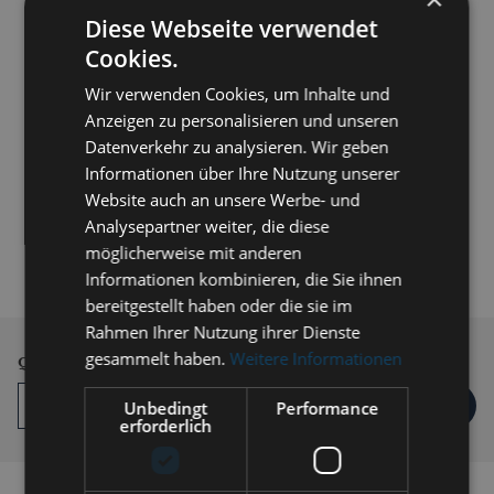
Diese Webseite verwendet
Cookies.
Wir verwenden Cookies, um Inhalte und
Anzeigen zu personalisieren und unseren
Datenverkehr zu analysieren. Wir geben
Informationen über Ihre Nutzung unserer
Website auch an unsere Werbe- und
€209.00 *
Analysepartner weiter, die diese
möglicherweise mit anderen
Prices incl. VAT
plus shipping costs
Informationen kombinieren, die Sie ihnen
Delivery time 3-10 workdays
bereitgestellt haben oder die sie im
Rahmen Ihrer Nutzung ihrer Dienste
gesammelt haben.
Weitere Informationen
Quantity
ADD TO
SHOPPING CART
Unbedingt
Performance
erforderlich