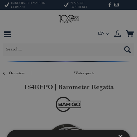
HANDCRAFTED MADE IN
YEARS OF
GERMANY
EXPERIENCE
EN
Overview
Watersports
184RFPO | Barometer Regatta
×