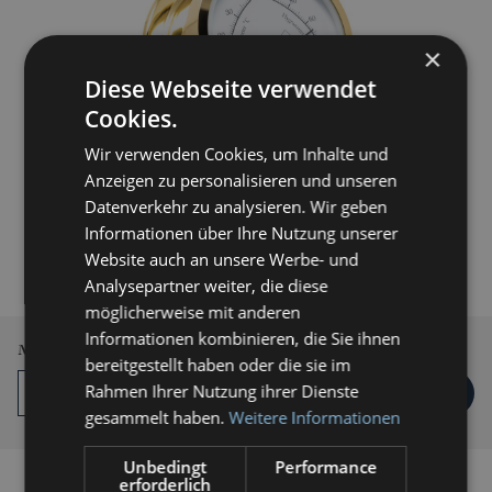
×
Diese Webseite verwendet
Cookies.
Wir verwenden Cookies, um Inhalte und
Anzeigen zu personalisieren und unseren
Datenverkehr zu analysieren. Wir geben
299,00 € *
Informationen über Ihre Nutzung unserer
Website auch an unsere Werbe- und
inkl. MwSt.
zzgl. Versandkosten
Analysepartner weiter, die diese
Lieferzeit 3-5 Werktage
möglicherweise mit anderen
Informationen kombinieren, die Sie ihnen
Menge
bereitgestellt haben oder die sie im
Rahmen Ihrer Nutzung ihrer Dienste
IN DEN
WARENKORB
gesammelt haben.
Weitere Informationen
Unbedingt
Performance
erforderlich
Auf die Vergleichsliste setzen